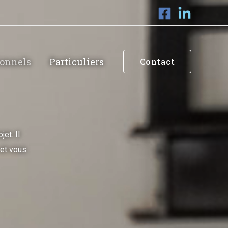
ionnels
Particuliers
Contact
et. Il
 et vous