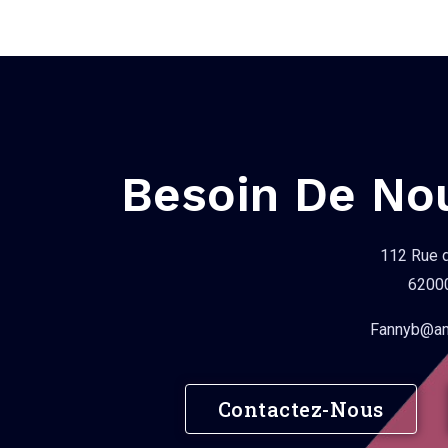
Besoin De No
112 Rue 
62000
Fannyb@amb
Contactez-Nous