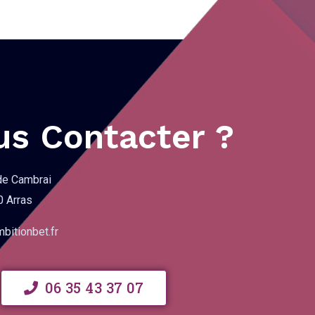
us Contacter ?
de Cambrai
 Arras
itionbet.fr
06 35 43 37 07