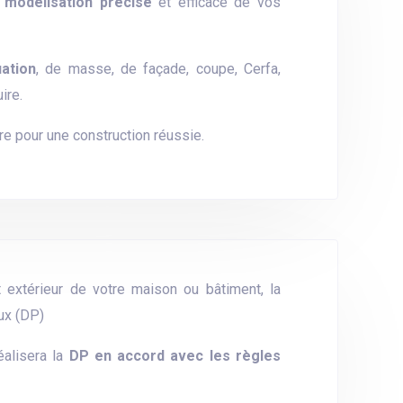
e
modélisation précise
et efficace de vos
uation
, de masse, de façade, coupe, Cerfa,
ire.
e pour une construction réussie.
t extérieur de votre maison ou bâtiment, la
ux (DP)
éalisera la
DP en accord avec les règles