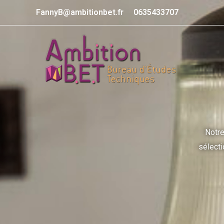
FannyB@ambitionbet.fr
0635433707
Notre
sélecti